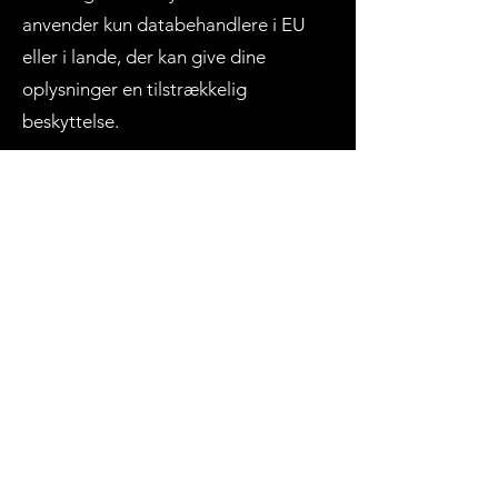
anvender kun databehandlere i EU
eller i lande, der kan give dine
oplysninger en tilstrækkelig
beskyttelse.
Indsigt og klager
Du har ret til at få oplyst, hvilke
personoplysninger, vi behandler om
dig i et almindeligt format
(dataportabilitet). Du kan desuden til
enhver tid gøre indsigelse mod, at
oplysninger anvendes. Du kan også
tilbagekalde dit samtykke til, at der
bliver behandlet oplysninger om dig.
Hvis de oplysninger, der behandles